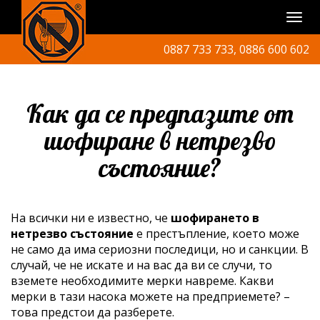
0887 733 733, 0886 600 602
Как да се предпазите от
шофиране в нетрезво
състояние?
На всички ни е известно, че
шофирането в
нетрезво състояние
е престъпление, което може
не само да има сериозни последици, но и санкции. В
случай, че не искате и на вас да ви се случи, то
вземете необходимите мерки навреме. Какви
мерки в тази насока можете на предприемете? –
това предстои да разберете.