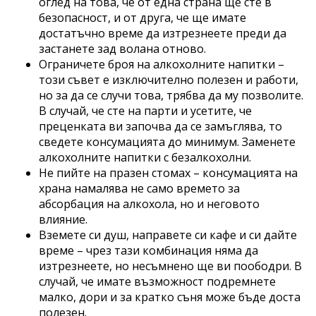
оглед на това, че от една страна ще сте в
безопасност, и от друга, че ще имате
достатъчно време да изтрезнеете преди да
застанете зад волана отново.
Ограничете броя на алкохолните напитки –
този съвет е изключително полезен и работи,
но за да се случи това, трябва да му позволите.
В случай, че сте на парти и усетите, че
преценката ви започва да се замъглява, то
сведете консумацията до минимум. Заменете
алкохолните напитки с безалкохолни.
Не пийте на празен стомах – консумацията на
храна намалява не само времето за
абсорбация на алкохола, но и неговото
влияние.
Вземете си душ, направете си кафе и си дайте
време – чрез тази комбинация няма да
изтрезнеете, но несъмнено ще ви поободри. В
случай, че имате възможност подремнете
малко, дори и за кратко съня може бъде доста
полезен.