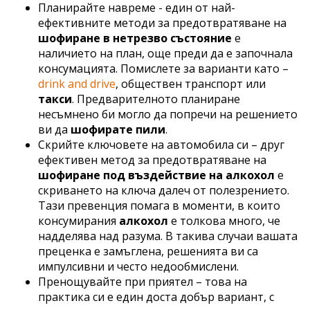
Планирайте навреме - един от най-
ефективните методи за предотвратяване на
шофиране в нетрезво състояние
е
наличието на план, още преди да е започнала
консумацията. Помислете за варианти като –
drink and drive
, обществен транспорт или
такси
. Предварителното планиране
несъмнено би могло да попречи на решението
ви да
шофирате пили
.
Скрийте ключовете на автомобила си – друг
ефективен метод за предотвратяване на
шофиране под въздействие на алкохол
е
скриването на ключа далеч от полезрението.
Тази превенция помага в моменти, в които
консумирания
алкохол
е толкова много, че
надделява над разума. В такива случаи вашата
преценка е замъглена, решенията ви са
импулсивни и често недообмислени.
Пренощувайте при приятел – това на
практика си е един доста добър вариант, с